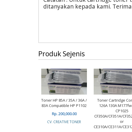
ditanyakan kepada kami. Terima
Produk Sejenis
Toner HP 85A / 35A / 36A /
Toner Cartridge Co
83A Compatible HP P1102
126A 130A M177f
CP1025
Rp. 200,000.00
CF350A/CF351A/CF35
or
CV. CREATIVE TONER
CE310A/CE311A/CE31