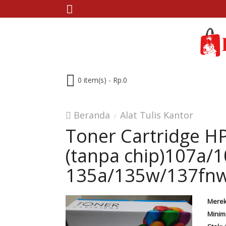
0 item(s) - Rp.0
Beranda
Alat Tulis Kantor
Toner Cartridge 
(tanpa chip)107a/
135a/135w/137fn
Merek
Minim