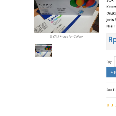
Stok:
Keter
Ongko
Jenis 
Nilai 
Click image for Gallery
Rp
Qty
+ 
Sub To