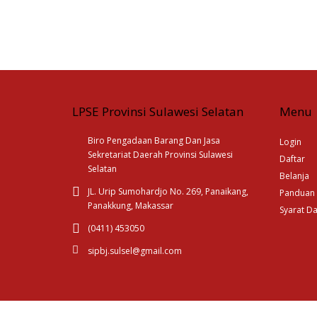
LPSE Provinsi Sulawesi Selatan
Menu
Biro Pengadaan Barang Dan Jasa
Login
Sekretariat Daerah Provinsi Sulawesi
Daftar
Selatan
Belanja
JL. Urip Sumohardjo No. 269, Panaikang,
Panduan
Panakkung, Makassar
Syarat D
(0411) 453050
sipbj.sulsel@gmail.com