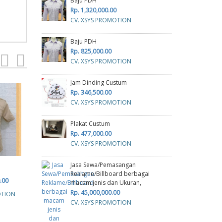
Baju PDH
Rp. 1,320,000.00
CV. XSYS PROMOTION
Baju PDH
Rp. 825,000.00
CV. XSYS PROMOTION
Jam Dinding Custum
Rp. 346,500.00
CV. XSYS PROMOTION
Plakat Custum
Rp. 477,000.00
CV. XSYS PROMOTION
Jasa Sewa/Pemasangan
Baju PDH
Baju PDH
Cetak
Reklame/Billboard berbagai
.00
Rp. 1,320,000.00
Rp. 825,000.00
R
macam jenis dan Ukuran,
Rp. 45,000,000.00
OTION
CV. XSYS PROMOTION
CV. XSYS PROMOTION
C
CV. XSYS PROMOTION