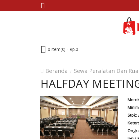
0 item(s) - Rp.0
Beranda
Sewa Peralatan Dan Ru
HALFDAY MEETIN
Merek
Minim
Stok:
Keter
Ongko
Jenis 