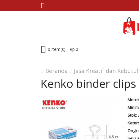
0 item(s) - Rp.0
Beranda
Jasa Kreatif dan Kebutu
Kenko binder clips
Merek
Minim
Stok:
Keter
Ongko
Jenis 