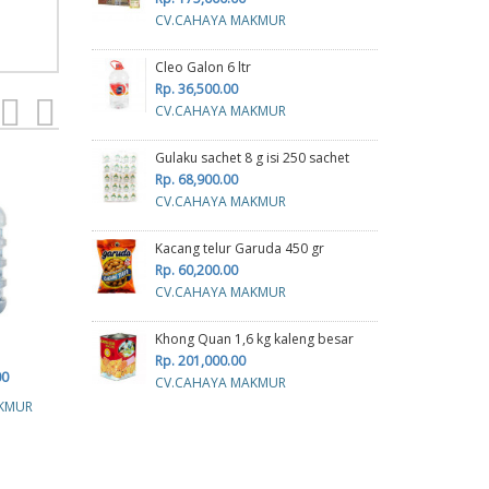
CV.CAHAYA MAKMUR
Cleo Galon 6 ltr
Rp. 36,500.00
CV.CAHAYA MAKMUR
Gulaku sachet 8 g isi 250 sachet
Rp. 68,900.00
CV.CAHAYA MAKMUR
Kacang telur Garuda 450 gr
Rp. 60,200.00
CV.CAHAYA MAKMUR
Khong Quan 1,6 kg kaleng besar
Bisku
Air mineral Aqua
Bear brand
Rp. 201,000.00
00
Rp. 72,000.00
Rp. 355,000.00
CV.CAHAYA MAKMUR
R
KMUR
CV.CAHAYA MAKMUR
CV.CAHAYA MAKMUR
CV.