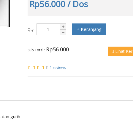
Rp56.000
/ Dos
+ Keranjang
Qty
Rp56.000
Sub Total :
Lihat Ker
1 reviews
 dan gurih