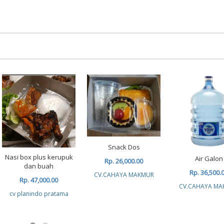
Snack Dos
Nasi box plus kerupuk
Air Galon
Rp. 26,000.00
dan buah
Rp. 36,500.
CV.CAHAYA MAKMUR
Rp. 47,000.00
CV.CAHAYA MA
cv planindo pratama