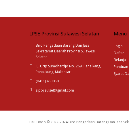
LPSE Provinsi Sulawesi Selatan
Menu
Biro Pengadaan Barang Dan Jasa
Login
Sekretariat Daerah Provinsi Sulawesi
Daftar
Selatan
Belanja
JL. Urip Sumohardjo No. 269, Panaikang,
Panduan
Panakkung, Makassar
Syarat D
(0411) 453050
sipbj.sulsel@gmail.com
BajuBodo © 2022-2024 Biro Pengadaan Barang Dan Jasa Sekr