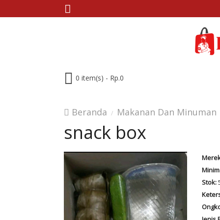
0 item(s) - Rp.0
Beranda
Makanan Dan Minuman
snack box
Merek
Minim
Stok:
Keter
Ongko
Jenis 