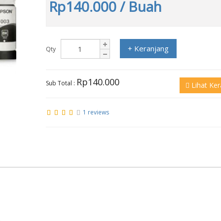
Rp140.000
/ Buah
+ Keranjang
Qty
Rp140.000
Sub Total :
Lihat Ker
1 reviews