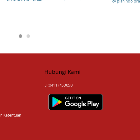
cv planindo pr
Hubungi Kami
(0411) 453050
an Ketentuan