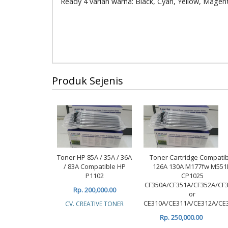
Ready 4 varian warna: Black, Cyan, Yellow, Magen
Produk Sejenis
Toner HP 85A / 35A / 36A
Toner Cartridge Compati
/ 83A Compatible HP
126A 130A M177fw M551
P1102
CP1025
CF350A/CF351A/CF352A/CF
Rp. 200,000.00
or
CE310A/CE311A/CE312A/CE
CV. CREATIVE TONER
Rp. 250,000.00