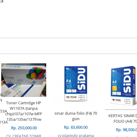
ta
ble
N
Toner Cartridge HP
W1107A (tanpa
353A
sinar dunia folio (F4) 70
chip)107a/107w MFP
KERTAS SINAR 
gsm
135a/135w/137fnw
FOLIO (A4) 70
313A
Rp. 63,600.00
Rp. 250,000.00
Rp. 98,300.
cv planindo pratama
CV. CREATIVE TONER