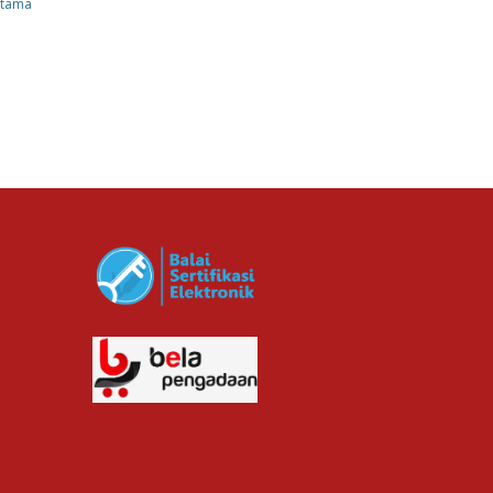
atama
13
Rp. 711,000.00
cv planindo pratama