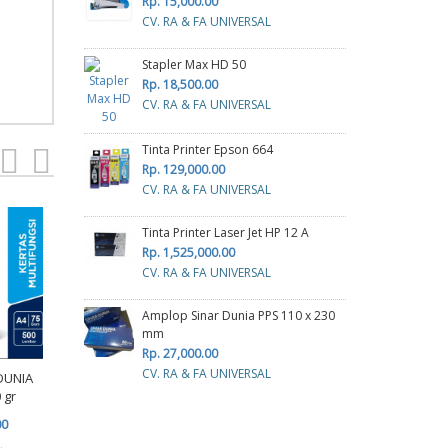
Rp. 15,000.00
CV. RA & FA UNIVERSAL
Stapler Max HD 50
Rp. 18,500.00
CV. RA & FA UNIVERSAL
Tinta Printer Epson 664
Rp. 129,000.00
CV. RA & FA UNIVERSAL
Tinta Printer Laser Jet HP 12 A
Kerta
Rp. 1,525,000.00
CV. RA & FA UNIVERSAL
R
cv p
Amplop Sinar Dunia PPS 110 x 230
mm
Rp. 27,000.00
KERTAS SINAR DUNIA A3
CV. RA & FA UNIVERSAL
DUNIA
70 GRAM
 gr
Rp. 113,000.00
Kertas Continous Form
00
J-Plus 4 play HVS 9 1/2 x
cv planindo pratama