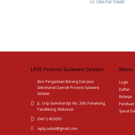
CV. CREATIVE TONER
LPSE Provinsi Sulawesi Selatan
Menu
Biro Pengadaan Barang Dan Jasa
Login
Sekretariat Daerah Provinsi Sulawesi
Daftar
Selatan
Belanja
JL. Urip Sumohardjo No. 269, Panaikang,
Panduan
Panakkung, Makassar
Syarat D
(0411) 453050
sipbj.sulsel@gmail.com