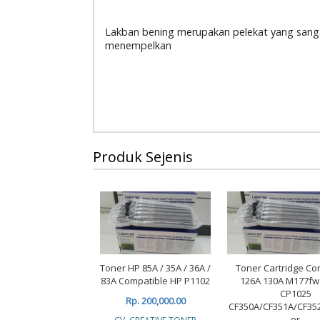
Lakban bening merupakan pelekat yang sang
menempelkan
Produk Sejenis
Toner HP 85A / 35A / 36A /
Toner Cartridge Co
83A Compatible HP P1102
126A 130A M177f
CP1025
Rp. 200,000.00
CF350A/CF351A/CF35
or