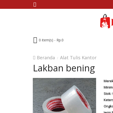
0 item(s) - Rp.0
Beranda
Alat Tulis Kantor
Lakban bening
Merek
Minim
Stok:
Keter
Ongko
Jenis 