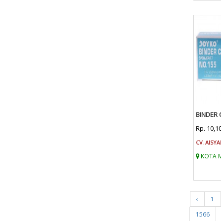
BINDER 
Rp. 10,1
CV. AISYA
KOTA 
‹
1
1566