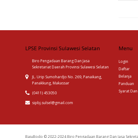
LPSE Provinsi Sulawesi Selatan
Menu
Biro Pengadaan Barang Dan Jasa
Login
Sekretariat Daerah Provinsi Sulawesi Selatan
Daftar
Belanja
JL. Urip Sumohardjo No. 269, Panaikang,
Panakkung, Makassar
Panduan
Syarat Dan
(0411) 453050
sipbj.sulsel@gmail.com
BajuBodo © 2022-2024 Biro Pengadaan Barang Dan Jasa Sekreta