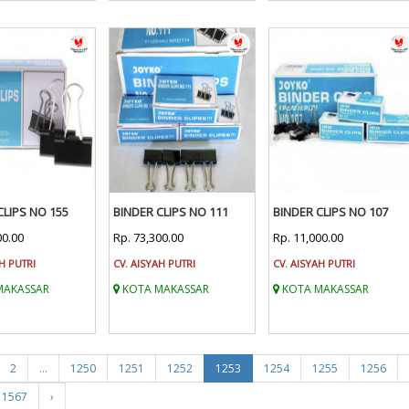
CLIPS NO 155
BINDER CLIPS NO 111
BINDER CLIPS NO 107
00.00
Rp. 73,300.00
Rp. 11,000.00
H PUTRI
CV. AISYAH PUTRI
CV. AISYAH PUTRI
MAKASSAR
KOTA MAKASSAR
KOTA MAKASSAR
2
...
1250
1251
1252
1253
1254
1255
1256
1567
›