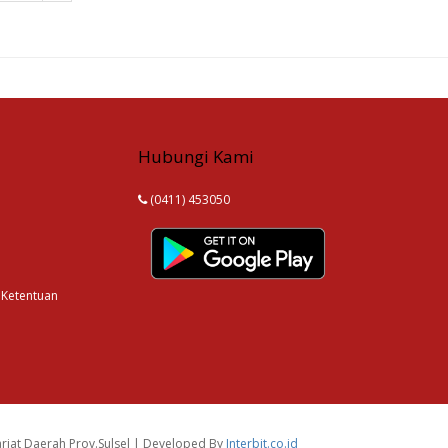
Hubungi Kami
(0411) 453050
 Ketentuan
riat Daerah Prov.Sulsel | Developed By
Interbit.co.id