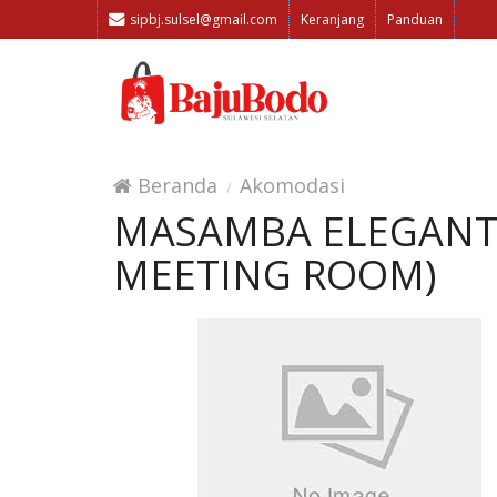
sipbj.sulsel@gmail.com
Keranjang
Panduan
Beranda
Akomodasi
MASAMBA ELEGANT 
MEETING ROOM)