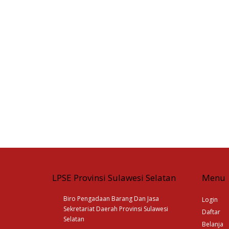
LPSE Provinsi Sulawesi Selatan
Menu
Biro Pengadaan Barang Dan Jasa
Login
Sekretariat Daerah Provinsi Sulawesi
Daftar
Selatan
Belanja