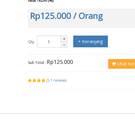
Nilai TKDN (%):
Rp125.000
/ Orang
+ Keranjang
Qty
Rp125.000
Sub Total :
Lihat Ker
1 reviews