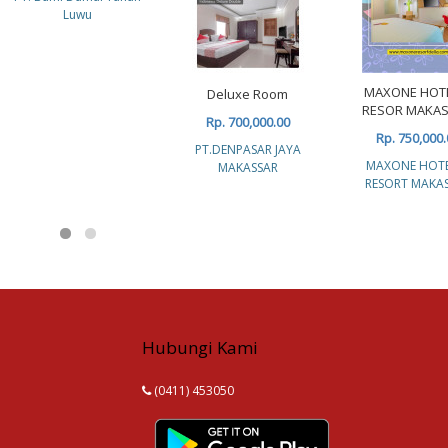
Luwu
MAXONE HOT
Deluxe Room
RESOR MAKA
Rp. 700,000.00
Rp. 750,000.
PT.DENPASAR JAYA
MAXONE HOTE
MAKASSAR
RESORT MAKA
Hubungi Kami
(0411) 453050