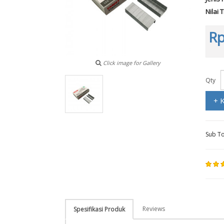
Nilai 
Rp
Click image for Gallery
Qty
+ 
Sub To
Reviews
Spesifikasi Produk