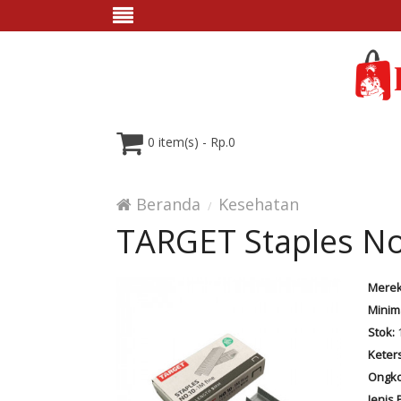
0 item(s) - Rp.0
Beranda
Kesehatan
TARGET Staples N
Merek
Minim
Stok:
Keter
Ongko
Jenis 