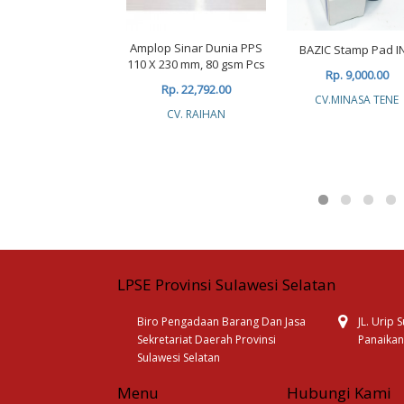
Amplop Sinar Dunia PPS
BAZIC Stamp Pad I
110 X 230 mm, 80 gsm Pcs
Rp. 9,000.00
Rp. 22,792.00
CV.MINASA TENE
CV. RAIHAN
LPSE Provinsi Sulawesi Selatan
Biro Pengadaan Barang Dan Jasa
JL. Urip
Sekretariat Daerah Provinsi
Panaikan
Sulawesi Selatan
Menu
Hubungi Kami