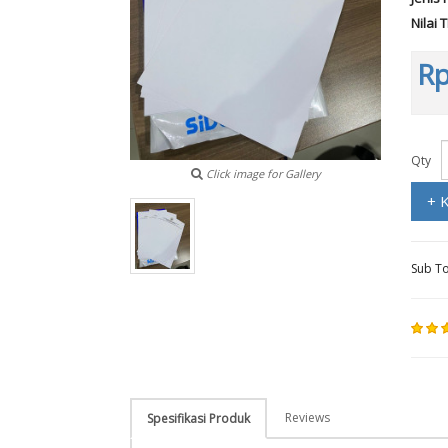
Nilai 
Rp
Qty
Click image for Gallery
+ 
Sub To
Reviews
Spesifikasi Produk