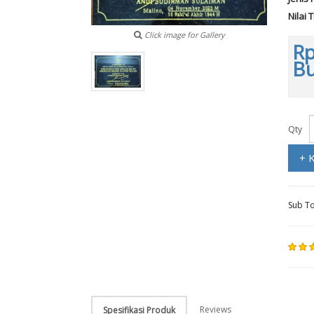
Nilai 
Click image for Gallery
Rp
B
Qty
+ 
Sub To
Reviews
Spesifikasi Produk