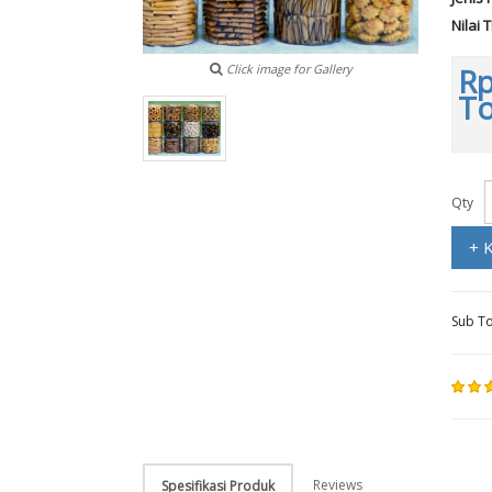
Nilai 
Click image for Gallery
Rp
To
Qty
+ 
Sub To
Reviews
Spesifikasi Produk