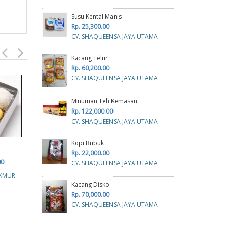
Susu Kental Manis
Rp. 25,300.00
CV. SHAQUEENSA JAYA UTAMA
Kacang Telur
Rp. 60,200.00
CV. SHAQUEENSA JAYA UTAMA
Minuman Teh Kemasan
Rp. 122,000.00
CV. SHAQUEENSA JAYA UTAMA
Kopi Bubuk
Rp. 22,000.00
Air Galon
Air mineral Aqua
00
CV. SHAQUEENSA JAYA UTAMA
Rp. 36,500.00
Rp. 72,000.00
R
KMUR
Kacang Disko
CV.CAHAYA MAKMUR
CV.CAHAYA MAKMUR
CV.
Rp. 70,000.00
CV. SHAQUEENSA JAYA UTAMA