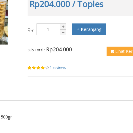
Rp204.000
/ Toples
+ Keranjang
Qty
Rp204.000
Sub Total :
Lihat Ker
1 reviews
 500gr