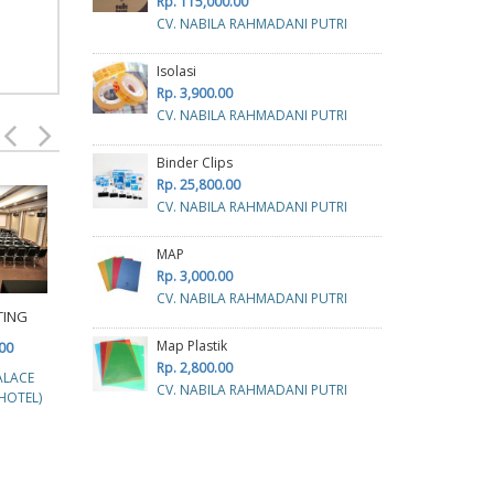
Rp. 115,000.00
CV. NABILA RAHMADANI PUTRI
Isolasi
Rp. 3,900.00
CV. NABILA RAHMADANI PUTRI
Binder Clips
Rp. 25,800.00
CV. NABILA RAHMADANI PUTRI
MAP
Grand Imawan Hotel -
Rp. 3,000.00
Grand
Fullday Meeting
On
CV. NABILA RAHMADANI PUTRI
Package
FULLBOARD
TING
Rp. 350,000.00
Rp. 445,000.00
Map Plastik
00
R
PT. BANUA NUSANTARA
Rp. 2,800.00
PT.MAKASSAR PALACE
ALACE
PT. B
HOTELINDO
CV. NABILA RAHMADANI PUTRI
(GRAND PALACE HOTEL)
HOTEL)