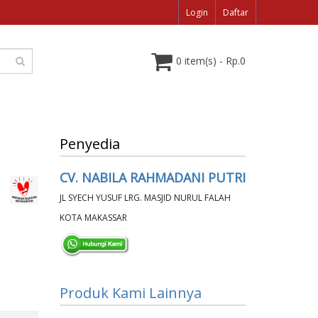
Login
Daftar
0 item(s) - Rp.0
Penyedia
CV. NABILA RAHMADANI PUTRI
JL SYECH YUSUF LRG. MASJID NURUL FALAH
KOTA MAKASSAR
Produk Kami Lainnya