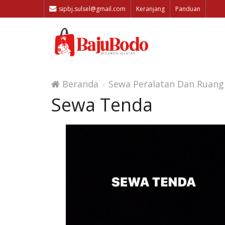
sipbj.sulsel@gmail.com
Keranjang
Panduan
Beranda
Sewa Peralatan Dan Ruang
Sewa Tenda