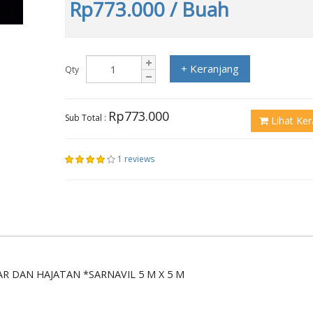
Rp773.000
/ Buah
+ Keranjang
Qty
Rp773.000
Sub Total :
Lihat Ker
1 reviews
R DAN HAJATAN *SARNAVIL 5 M X 5 M