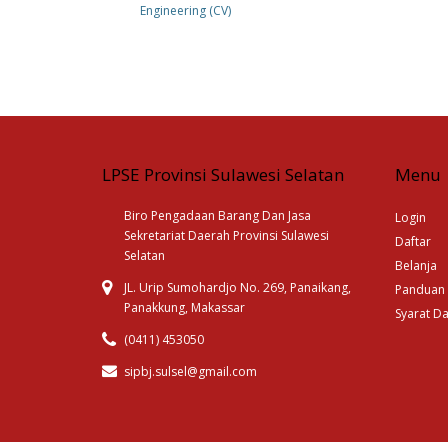
Engineering (CV)
LPSE Provinsi Sulawesi Selatan
Menu
Biro Pengadaan Barang Dan Jasa
Login
Sekretariat Daerah Provinsi Sulawesi
Daftar
Selatan
Belanja
JL. Urip Sumohardjo No. 269, Panaikang,
Panduan
Panakkung, Makassar
Syarat D
(0411) 453050
sipbj.sulsel@gmail.com