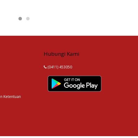
Hubungi Kami
(0411) 453050
an Ketentuan