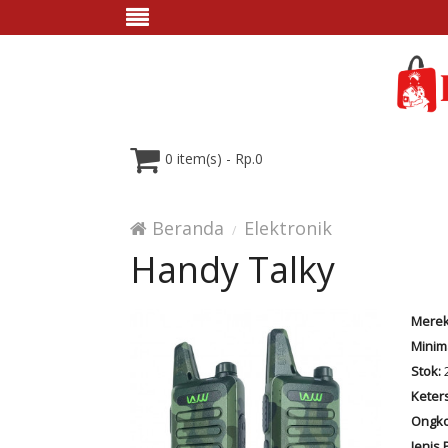
0 item(s) - Rp.0
Beranda
Elektronik
Handy Talky
Merek
Minim
Stok:
2
Keter
Ongko
Jenis 