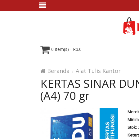
0 item(s) - Rp.0
Beranda
Alat Tulis Kantor
KERTAS SINAR DU
(A4) 70 gr
Merek
Minim
Stok:
Keter