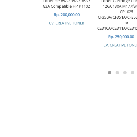
Toner HP 85A / 35A / 36A /
Toner Cartridge Co
83A Compatible HP P1102
126A 130A M177f
CP1025
Rp. 200,000.00
CF350A/CF351A/CF35
or
CV. CREATIVE TONER
CE310A/CE311A/CE31
Rp. 250,000.00
CV. CREATIVE TONE