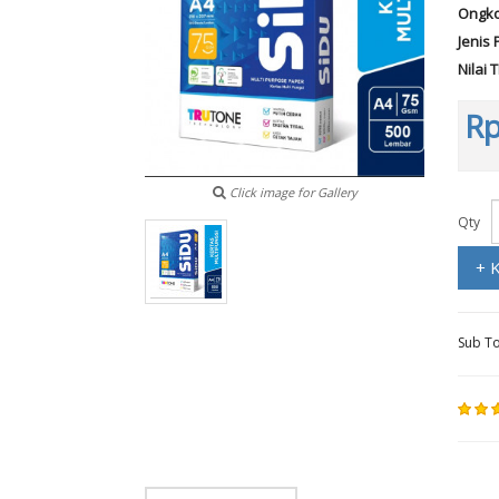
Ongko
Jenis 
Nilai 
Rp
Click image for Gallery
Qty
+ 
Sub To