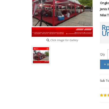
Ongko
Jenis 
Nilai 
Rp
Un
Click image for Gallery
Qty
+ 
Sub To