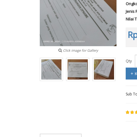
Ongko
Jenis 
Nilai 
Rp
Click image for Gallery
Qty
+ 
Sub To