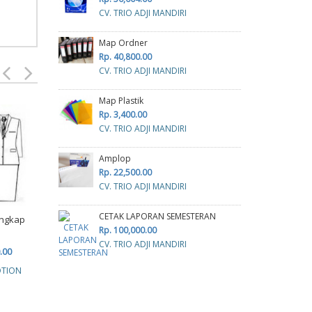
CV. TRIO ADJI MANDIRI
Map Ordner
Rp. 40,800.00
CV. TRIO ADJI MANDIRI
Map Plastik
Rp. 3,400.00
CV. TRIO ADJI MANDIRI
Amplop
Rp. 22,500.00
CV. TRIO ADJI MANDIRI
CETAK LAPORAN SEMESTERAN
engkap
Baju PDH
Baju PDH
Rp. 100,000.00
Rp. 2,200,000.00
Rp. 1,320,000.00
R
CV. TRIO ADJI MANDIRI
.00
CV. XSYS PROMOTION
CV. XSYS PROMOTION
CV. 
OTION