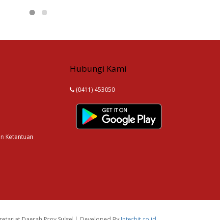
Hubungi Kami
(0411) 453050
an Ketentuan
etariat Daerah Prov.Sulsel | Developed By
Interbit.co.id