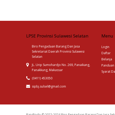
LPSE Provinsi Sulawesi Selatan
Menu
Biro Pengadaan Barang Dan Jasa
Login
Sekretariat Daerah Provinsi Sulawesi
Daftar
Selatan
Belanja
JL. Urip Sumohardjo No. 269, Panaikang,
Panduan
Panakkung, Makassar
Syarat D
(0411) 453050
sipbj.sulsel@gmail.com
BajuBodo © 2022-2024 Biro Pengadaan Barang Dan Jasa Sekr