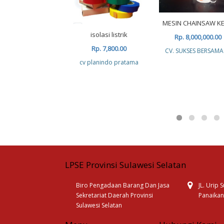
MESIN CHAINSAW KE
isolasi listrik
Rp. 8,000,000.00
Rp. 7,800.00
CV. SUKSES BERSAMA
cv planindo pratama
LPSE Provinsi Sulawesi Selatan
Biro Pengadaan Barang Dan Jasa
JL. Urip
Sekretariat Daerah Provinsi
Panaikan
Sulawesi Selatan