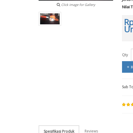
Click image for Gallery
Nilai 
Rp
Un
Qty
+ 
Sub To
Reviews
Spesifikasi Produk