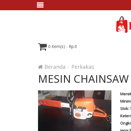
0 item(s) - Rp.0
Beranda
Perkakas
MESIN CHAINSAW
Merek
Minim
Stok:
5
Keter
Ongko
Jenis 