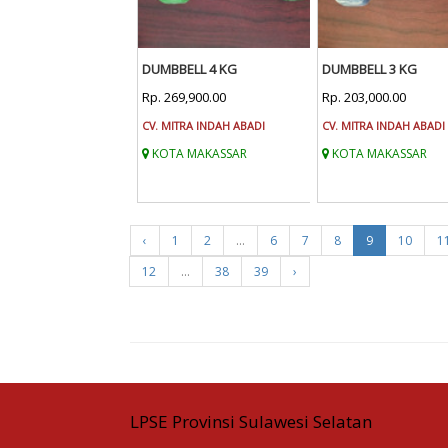
DUMBBELL 4 KG
DUMBBELL 3 KG
Rp. 269,900.00
Rp. 203,000.00
CV. MITRA INDAH ABADI
CV. MITRA INDAH ABADI
KOTA MAKASSAR
KOTA MAKASSAR
‹
1
2
...
6
7
8
9
10
1
12
...
38
39
›
LPSE Provinsi Sulawesi Selatan