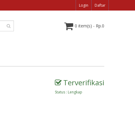
Login
Daftar
0 item(s) - Rp.0
Terverifikasi
Status : Lengkap