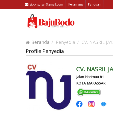
sipbj.sulsel@gmail.com
Keranjang
Panduan
Beranda
Penyedia
CV. NASRIL J
Profile Penyedia
CV. NASRIL 
Jalan Harimau 81
KOTA MAKASSAR