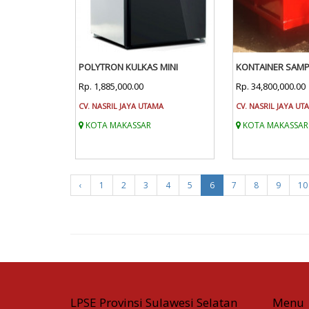
POLYTRON KULKAS MINI
KONTAINER SAM
Rp. 1,885,000.00
Rp. 34,800,000.00
CV. NASRIL JAYA UTAMA
CV. NASRIL JAYA UT
KOTA MAKASSAR
KOTA MAKASSAR
‹
1
2
3
4
5
6
7
8
9
10
LPSE Provinsi Sulawesi Selatan
Menu