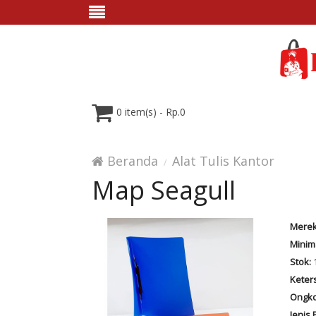
0 item(s) - Rp.0
Beranda
Alat Tulis Kantor
Map Seagull
Merek
Minim
Stok:
Keter
Ongko
Jenis 