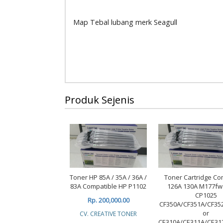
Map Tebal lubang merk Seagull
Produk Sejenis
Toner HP 85A / 35A / 36A /
Toner Cartridge Co
83A Compatible HP P1102
126A 130A M177f
CP1025
Rp. 200,000.00
CF350A/CF351A/CF35
or
CV. CREATIVE TONER
CE310A/CE311A/CE31