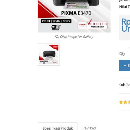
Nilai 
Rp
Un
Click image for Gallery
Qty
+ 
Sub To
Reviews
Spesifikasi Produk