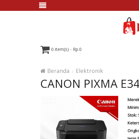
0 item(s) - Rp.0
Beranda
Elektronik
CANON PIXMA E3
Merek
Minim
Stok:
5
Keter
Ongko
Jenis 