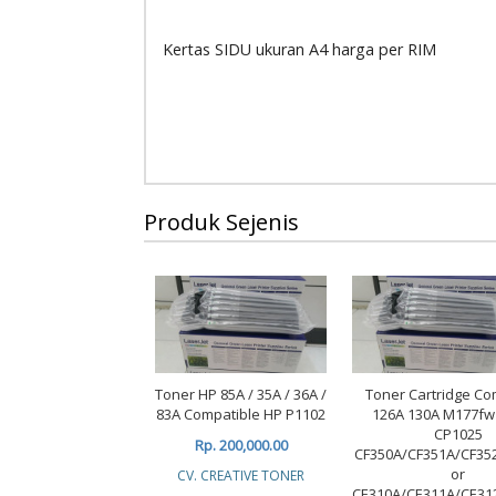
Kertas SIDU ukuran A4 harga per RIM
Produk Sejenis
Toner HP 85A / 35A / 36A /
Toner Cartridge Co
83A Compatible HP P1102
126A 130A M177f
CP1025
Rp. 200,000.00
CF350A/CF351A/CF35
or
CV. CREATIVE TONER
CE310A/CE311A/CE31