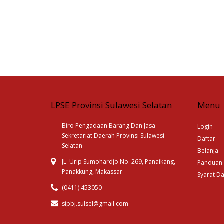
LPSE Provinsi Sulawesi Selatan
Menu
Biro Pengadaan Barang Dan Jasa
Login
Sekretariat Daerah Provinsi Sulawesi
Daftar
Selatan
Belanja
JL. Urip Sumohardjo No. 269, Panaikang,
Panduan
Panakkung, Makassar
Syarat D
(0411) 453050
sipbj.sulsel@gmail.com