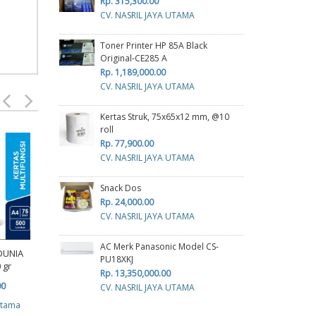
Rp. 315,300.00
CV. NASRIL JAYA UTAMA
Toner Printer HP 85A Black
Original-CE285 A
Rp. 1,189,000.00
CV. NASRIL JAYA UTAMA
Kertas Struk, 75x65x12 mm, @10
roll
Rp. 77,900.00
Kerta
CV. NASRIL JAYA UTAMA
R
Snack Dos
Rp. 24,000.00
cv p
CV. NASRIL JAYA UTAMA
AC Merk Panasonic Model CS-
KERTAS SINAR DUNIA A3
DUNIA
PU18XKJ
70 GRAM
 gr
Rp. 13,350,000.00
Rp. 113,000.00
Kertas Continous Form
00
CV. NASRIL JAYA UTAMA
J-Plus 4 play HVS 9 1/2 x
cv planindo pratama
atama
13