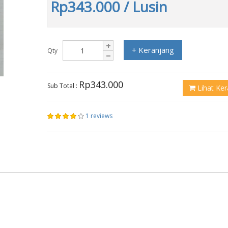
Rp343.000
/ Lusin
+ Keranjang
Qty
Rp343.000
Sub Total :
Lihat Ker
1 reviews