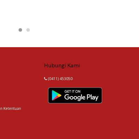
Hubungi Kami
(0411) 453050
an Ketentuan