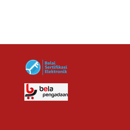
Rp. 711,000.00
cv planindo pratama