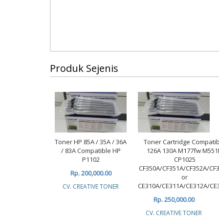
Produk Sejenis
Toner HP 85A / 35A / 36A
Toner Cartridge Compati
/ 83A Compatible HP
126A 130A M177fw M551
P1102
CP1025
CF350A/CF351A/CF352A/CF
Rp. 200,000.00
or
CE310A/CE311A/CE312A/CE
CV. CREATIVE TONER
Rp. 250,000.00
CV. CREATIVE TONER