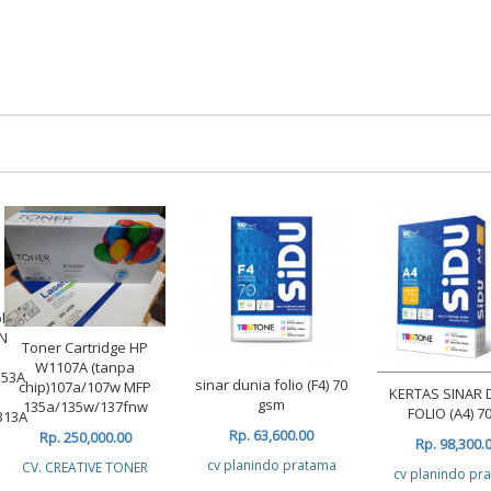
ble
N
Toner Cartridge HP
W1107A (tanpa
353A
sinar dunia folio (F4) 70
chip)107a/107w MFP
KERTAS SINAR 
gsm
135a/135w/137fnw
FOLIO (A4) 70
313A
Rp. 63,600.00
Rp. 250,000.00
Rp. 98,300.
cv planindo pratama
CV. CREATIVE TONER
cv planindo pr