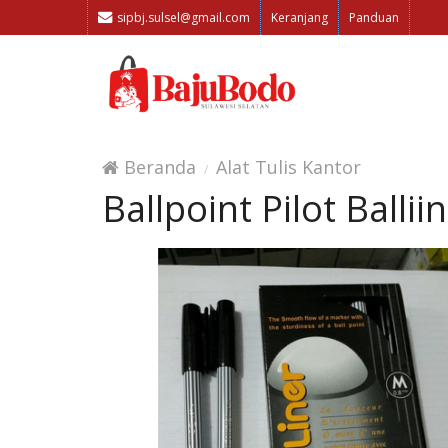
sipbj.sulsel@gmail.com
Keranjang
Panduan
Beranda
Alat Tulis Kantor
Ballpoint Pilot Balli