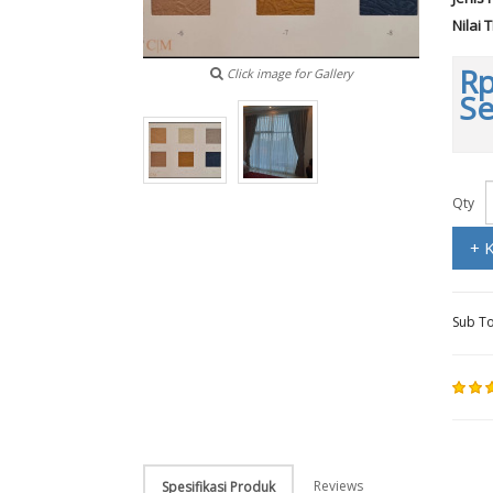
Nilai 
Rp
Click image for Gallery
Se
Qty
+ 
Sub To
Reviews
Spesifikasi Produk