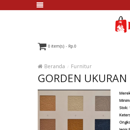
0 item(s) - Rp.0
Beranda
Furnitur
GORDEN UKURAN 
Merek
Minim
Stok:
1
Keter
Ongko
Jenis 