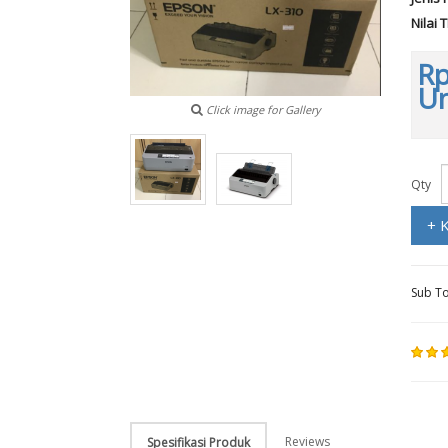
Nilai 
Rp
Un
Click image for Gallery
Qty
+ 
Sub To
Reviews
Spesifikasi Produk