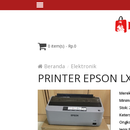
0 item(s) - Rp.0
Beranda
Elektronik
PRINTER EPSON L
Merek
Minim
Stok:
2
Keter
Ongko
Jenis 