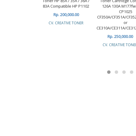
Toner HP 85A / 35A / 36A /
Toner Cartridge Co
83A Compatible HP P1102
126A 130A M177f
CP1025
Rp. 200,000.00
CF350A/CF351A/CF35
or
CV. CREATIVE TONER
CE310A/CE311A/CE31
Rp. 250,000.00
CV. CREATIVE TONE