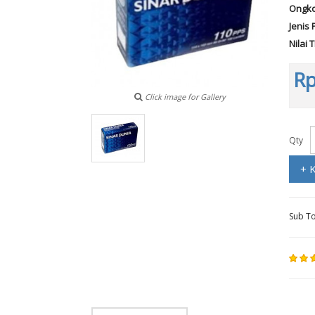
Ongko
Jenis 
Nilai 
Rp
Click image for Gallery
Qty
+ 
Sub To