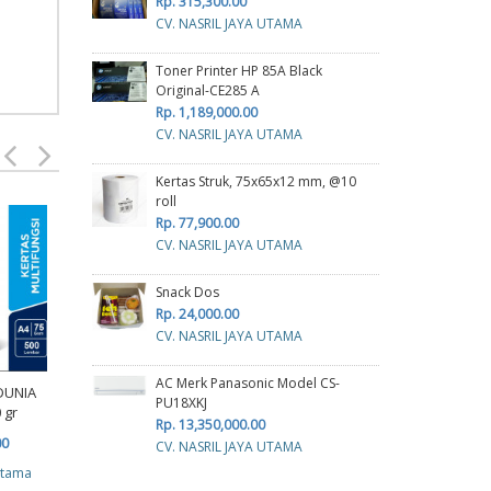
Rp. 315,300.00
CV. NASRIL JAYA UTAMA
Toner Printer HP 85A Black
Original-CE285 A
Rp. 1,189,000.00
CV. NASRIL JAYA UTAMA
Kertas Struk, 75x65x12 mm, @10
roll
Rp. 77,900.00
Kerta
CV. NASRIL JAYA UTAMA
R
Snack Dos
Rp. 24,000.00
cv p
CV. NASRIL JAYA UTAMA
AC Merk Panasonic Model CS-
KERTAS SINAR DUNIA A3
DUNIA
PU18XKJ
70 GRAM
 gr
Rp. 13,350,000.00
Rp. 113,000.00
Kertas Continous Form
00
CV. NASRIL JAYA UTAMA
J-Plus 4 play HVS 9 1/2 x
cv planindo pratama
atama
13