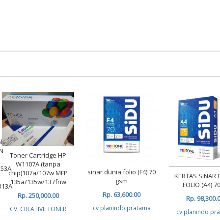
ble
N
Toner Cartridge HP
W1107A (tanpa
353A
sinar dunia folio (F4) 70
chip)107a/107w MFP
KERTAS SINAR 
gsm
135a/135w/137fnw
FOLIO (A4) 70
313A
Rp. 63,600.00
Rp. 250,000.00
Rp. 98,300.
cv planindo pratama
CV. CREATIVE TONER
cv planindo pr