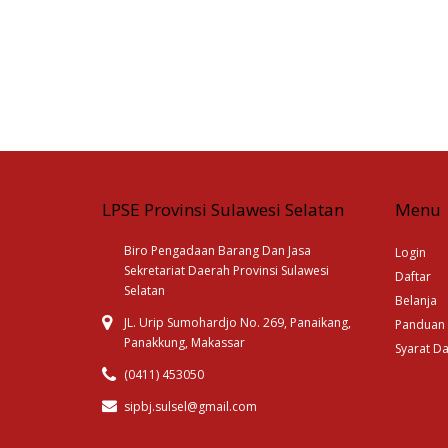
LPSE Provinsi Sulawesi Selatan
Menu
Biro Pengadaan Barang Dan Jasa
Login
Sekretariat Daerah Provinsi Sulawesi
Daftar
Selatan
Belanja
JL. Urip Sumohardjo No. 269, Panaikang,
Panduan
Panakkung, Makassar
Syarat D
(0411) 453050
sipbj.sulsel@gmail.com