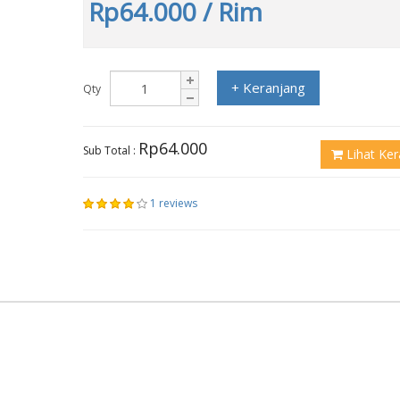
Rp64.000
/ Rim
+ Keranjang
Qty
Rp64.000
Sub Total :
Lihat Ker
1 reviews