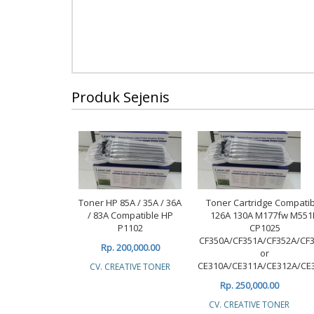
Produk Sejenis
Toner HP 85A / 35A / 36A
Toner Cartridge Compati
/ 83A Compatible HP
126A 130A M177fw M551
P1102
CP1025
CF350A/CF351A/CF352A/CF
Rp. 200,000.00
or
CE310A/CE311A/CE312A/CE
CV. CREATIVE TONER
Rp. 250,000.00
CV. CREATIVE TONER