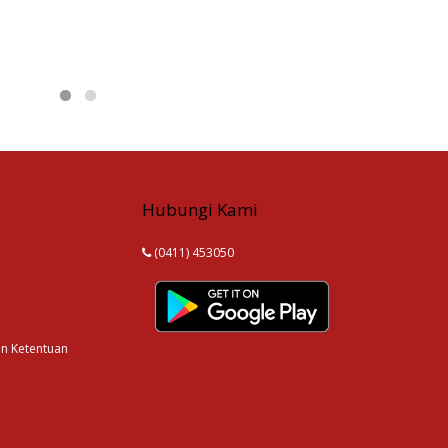
Hubungi Kami
(0411) 453050
an Ketentuan