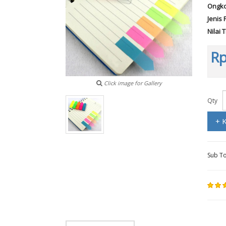
Ongko
Jenis 
Nilai 
Rp
Click image for Gallery
Qty
+ 
Sub To