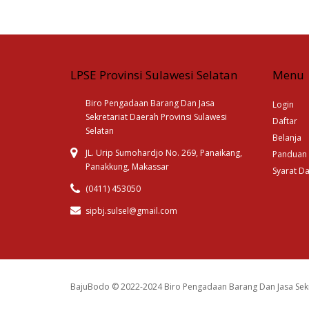
LPSE Provinsi Sulawesi Selatan
Menu
Biro Pengadaan Barang Dan Jasa
Login
Sekretariat Daerah Provinsi Sulawesi
Daftar
Selatan
Belanja
JL. Urip Sumohardjo No. 269, Panaikang,
Panduan
Panakkung, Makassar
Syarat D
(0411) 453050
sipbj.sulsel@gmail.com
BajuBodo © 2022-2024 Biro Pengadaan Barang Dan Jasa Sekr