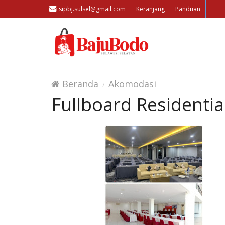
sipbj.sulsel@gmail.com
Keranjang
Panduan
Beranda
Akomodasi
Fullboard Residentia