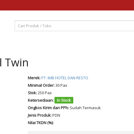
l Twin
Merek:
PT. IMB HOTEL DAN RESTO
Minimal Order:
30 Pax
Stok:
250 Pax
Ketersediaan:
In Stock
Ongkos Kirim dan PPh:
Sudah Termasuk
Jenis Produk:
PDN
Nilai TKDN (%):