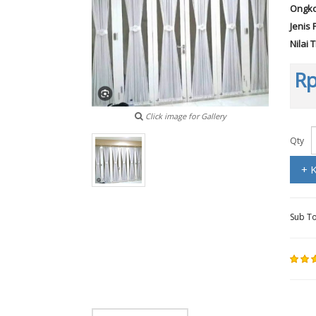
Ongko
Jenis 
Nilai 
Rp
Click image for Gallery
Qty
+ 
Sub To