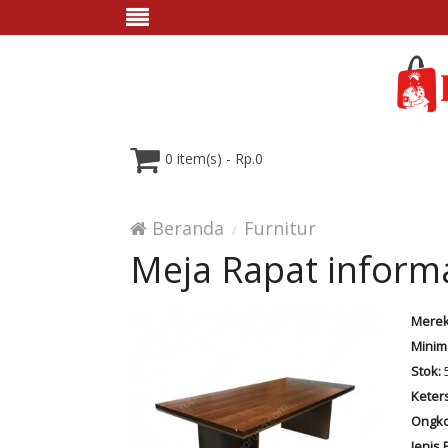
0 item(s) - Rp.0
Beranda
Furnitur
Meja Rapat infor
Merek
Minim
Stok:
Keter
Ongko
Jenis 