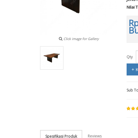
Nilai 
Rp
B
Click image for Gallery
Qty
+ 
Sub To
Reviews
Spesifikasi Produk