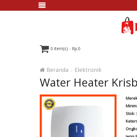
0 item(s) - Rp.0
Beranda
Elektronik
Water Heater Krisb
Merek
Minim
Stok:
3
Keter
Ongko
Jenis 