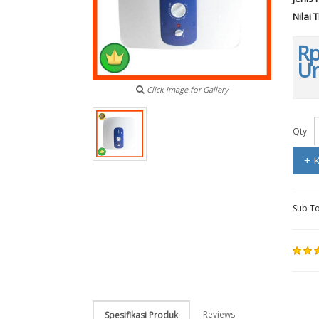
Nilai 
Rp
Un
Click image for Gallery
Qty
+ 
Sub To
Reviews
Spesifikasi Produk