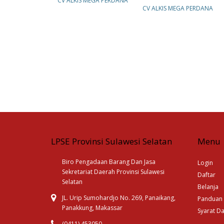
CV ALKIS MEGA PERDANA
CV ALKIS MEGA PERDANA
LPSE Provinsi Sulawesi Selatan
Menu
Biro Pengadaan Barang Dan Jasa
Login
Sekretariat Daerah Provinsi Sulawesi
Daftar
Selatan
Belanja
JL. Urip Sumohardjo No. 269, Panaikang,
Panduan
Panakkung, Makassar
Syarat D
(0411) 453050