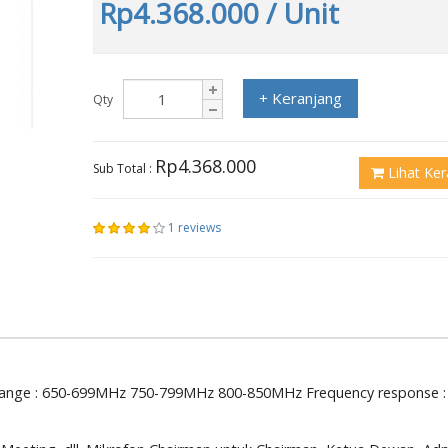
Rp4.368.000
/ Unit
+ Keranjang
Qty
Rp4.368.000
Sub Total :
Lihat Ker
1 reviews
 Range : 650-699MHz 750-799MHz 800-850MHz Frequency response :