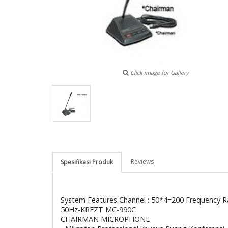
Click image for Gallery
Reviews
Spesifikasi Produk
System Features Channel : 50*4=200 Frequency
50Hz-KREZT MC-990C
CHAIRMAN MICROPHONE