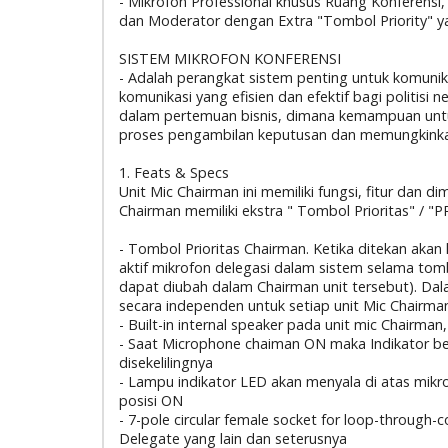
- Mikrofon Professional khusus Ruang Konferensi
dan Moderator dengan Extra "Tombol Priority" yan
SISTEM MIKROFON KONFERENSI
- Adalah perangkat sistem penting untuk komunik
komunikasi yang efisien dan efektif bagi politisi
dalam pertemuan bisnis, dimana kemampuan unt
proses pengambilan keputusan dan memungkinkan
1. Feats & Specs
Unit Mic Chairman ini memiliki fungsi, fitur dan
Chairman memiliki ekstra " Tombol Prioritas" /
- Tombol Prioritas Chairman. Ketika ditekan akan
aktif mikrofon delegasi dalam sistem selama tom
dapat diubah dalam Chairman unit tersebut). Dal
secara independen untuk setiap unit Mic Chairman
- Built-in internal speaker pada unit mic Chairm
- Saat Microphone chaiman ON maka Indikator be
disekelilingnya
- Lampu indikator LED akan menyala di atas mikro
posisi ON
- 7-pole circular female socket for loop-through-
Delegate yang lain dan seterusnya