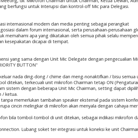
, Meeting, dll. Mikrofon Chairman untuk Chairman, Ketua Dewan, Ad
g berfungsi untuk Interupsi dan kontrol-off Mic para Delegasi.
asi internasional modern dan media penting sebagai perangkat
 negosiasi dalam forum internasional, serta perusahaan-perusahaan gl
uk memahami apa yang dikatakan oleh semua pihak selalu memper
 kesepakatan dicapai di tempat.
 dimensi yang sama dengan Unit Mic Delegate dengan pengecualian Mi
 "PRIORITY BUTTON"
 keluar nada ding-dong / chime dan meng-nonaktifkan / bisu semua 
bol ditekan, terkecuali unit mikrofon Chairman tetap ON (Pengatura
am sistem dengan beberapa Unit Mic Chairman, setting dapat dipili
 / ketua.
an, tanpa memerlukan tambahan speaker eksternal pada sistem konfer
rupa cincin melingkar di mikrofon akan menyala dengan cahaya me
fon bila tombol-tombol di unit ditekan, sebagai indikasi mikrofon 
connection. Lubang soket ter-integrasi untuk koneksi ke unit Chairma