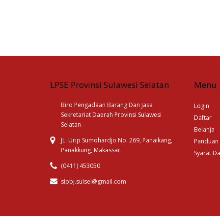
LPSE Provinsi Sulawesi Selatan
Menu
Biro Pengadaan Barang Dan Jasa
Login
Sekretariat Daerah Provinsi Sulawesi
Daftar
Selatan
Belanja
JL. Urip Sumohardjo No. 269, Panaikang,
Panduan
Panakkung, Makassar
Syarat D
(0411) 453050
sipbj.sulsel@gmail.com