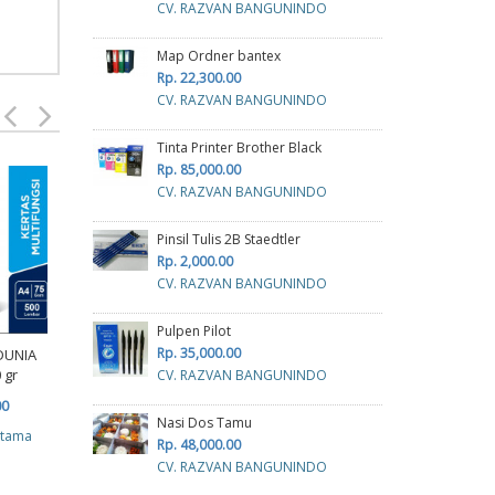
CV. RAZVAN BANGUNINDO
Map Ordner bantex
Rp. 22,300.00
CV. RAZVAN BANGUNINDO
Tinta Printer Brother Black
Rp. 85,000.00
CV. RAZVAN BANGUNINDO
Kerta
Pinsil Tulis 2B Staedtler
R
Rp. 2,000.00
cv p
CV. RAZVAN BANGUNINDO
Pulpen Pilot
KERTAS SINAR DUNIA A3
Rp. 35,000.00
DUNIA
70 GRAM
 gr
CV. RAZVAN BANGUNINDO
Rp. 113,000.00
Kertas Continous Form
00
Nasi Dos Tamu
J-Plus 4 play HVS 9 1/2 x
cv planindo pratama
atama
13
Rp. 48,000.00
CV. RAZVAN BANGUNINDO
Rp. 711,000.00