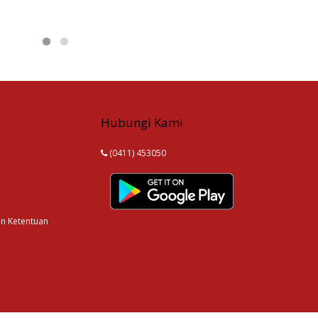
Hubungi Kami
(0411) 453050
an Ketentuan