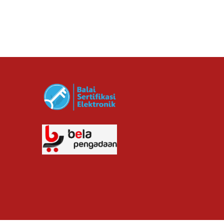
cv planindo pratama