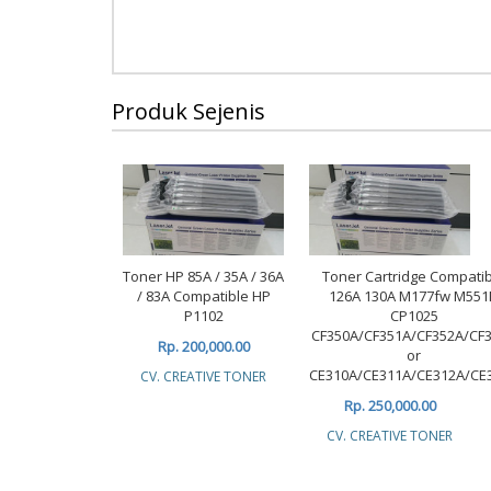
Produk Sejenis
Toner HP 85A / 35A / 36A
Toner Cartridge Compati
/ 83A Compatible HP
126A 130A M177fw M551
P1102
CP1025
CF350A/CF351A/CF352A/CF
Rp. 200,000.00
or
CE310A/CE311A/CE312A/CE
CV. CREATIVE TONER
Rp. 250,000.00
CV. CREATIVE TONER