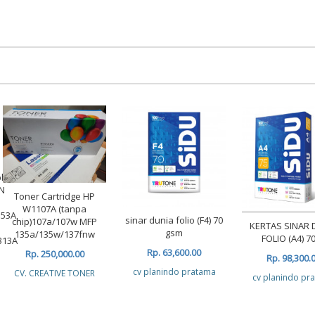
ble
N
Toner Cartridge HP
W1107A (tanpa
353A
sinar dunia folio (F4) 70
chip)107a/107w MFP
KERTAS SINAR 
gsm
135a/135w/137fnw
FOLIO (A4) 70
313A
Rp. 63,600.00
Rp. 250,000.00
Rp. 98,300.
cv planindo pratama
CV. CREATIVE TONER
cv planindo pr