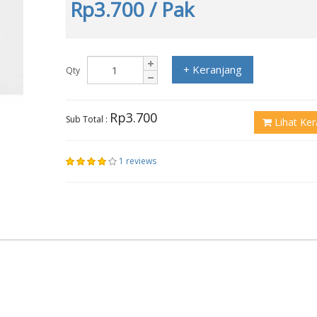
Rp3.700
/ Pak
+ Keranjang
Qty
Rp3.700
Sub Total :
Lihat Ker
1 reviews