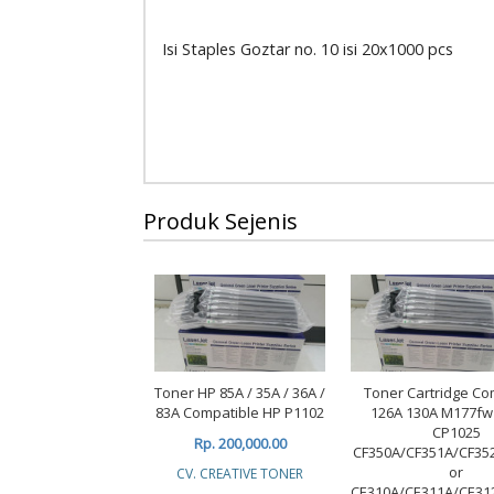
Isi Staples Goztar no. 10 isi 20x1000 pcs
Produk Sejenis
Toner HP 85A / 35A / 36A /
Toner Cartridge Co
83A Compatible HP P1102
126A 130A M177f
CP1025
Rp. 200,000.00
CF350A/CF351A/CF35
or
CV. CREATIVE TONER
CE310A/CE311A/CE31