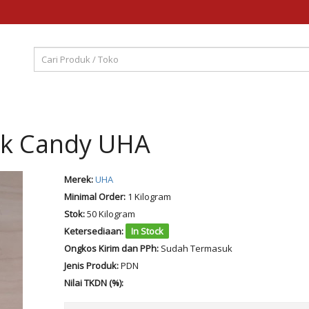
lk Candy UHA
Merek:
UHA
Minimal Order:
1 Kilogram
Stok:
50 Kilogram
Ketersediaan:
In Stock
Ongkos Kirim dan PPh:
Sudah Termasuk
Jenis Produk:
PDN
Nilai TKDN (%):