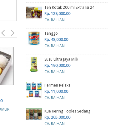
Teh Kotak 200 ml Extra Isi 24
Rp. 128,000.00
CV. RAIHAN
Tanggo
Rp. 48,000.00
CV. RAIHAN
Susu Ultra Jaya Milk
Rp. 190,000.00
CV. RAIHAN
Permen Relaxa
Rp. 11,000.00
CV. RAIHAN
Air Galon
Air mineral Aqua
00
Rp. 36,500.00
Rp. 72,000.00
R
KMUR
Kue Kering Toples Sedang
CV.CAHAYA MAKMUR
CV.CAHAYA MAKMUR
CV.
Rp. 205,000.00
CV. RAIHAN