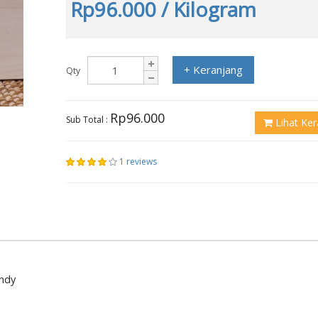
Rp96.000
/ Kilogram
+ Keranjang
Qty
Rp96.000
Sub Total :
Lihat Ker
1 reviews
andy