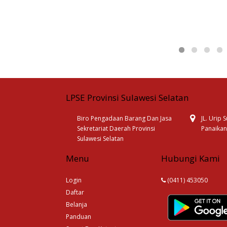
LPSE Provinsi Sulawesi Selatan
Biro Pengadaan Barang Dan Jasa
JL. Urip
Sekretariat Daerah Provinsi
Panaikan
Sulawesi Selatan
Menu
Hubungi Kami
Login
(0411) 453050
Daftar
Belanja
Panduan