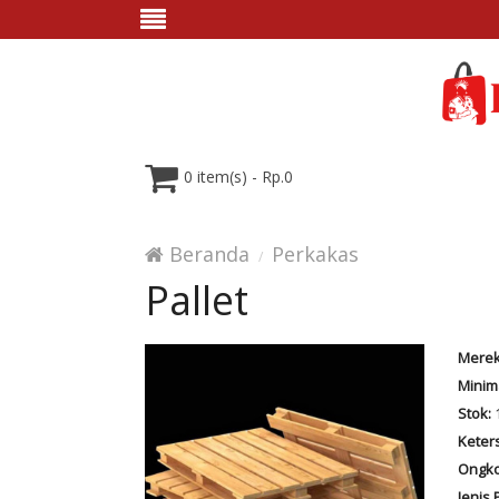
0 item(s) - Rp.0
Beranda
Perkakas
Pallet
Merek
Minim
Stok:
Keter
Ongko
Jenis 