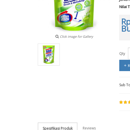
Nilai 
Rp
B
Click image for Gallery
Qty
+ 
Sub To
Reviews
Spesifikasi Produk