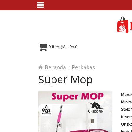
0 item(s) - Rp.0
Beranda
Perkakas
Super Mop
Merek
Minim
Stok:
Keter
Ongko
Jenis 