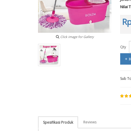
Nilai 
Rp
Click image for Gallery
Qty
+ 
Sub To
Reviews
Spesifikasi Produk