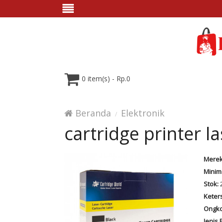
0 item(s) - Rp.0
Beranda
Elektronik
cartridge printer la
Merek
Minim
Stok:
2
Keter
Ongko
Jenis 