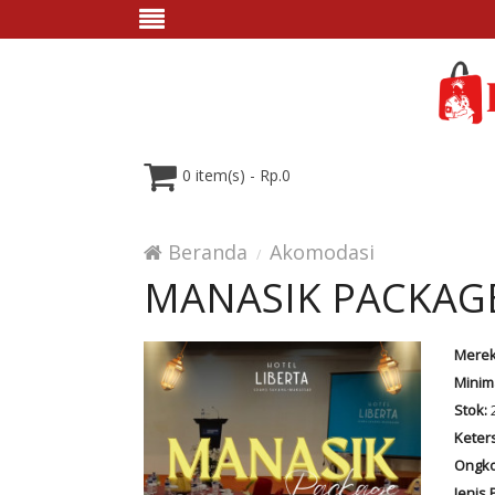
0 item(s) - Rp.0
Beranda
Akomodasi
MANASIK PACKAG
Merek
Minim
Stok:
Keter
Ongko
Jenis 