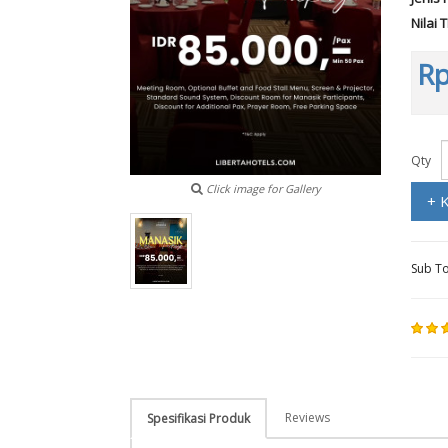
Nilai 
Rp
Qty
Click image for Gallery
+ 
Sub To
Reviews
Spesifikasi Produk