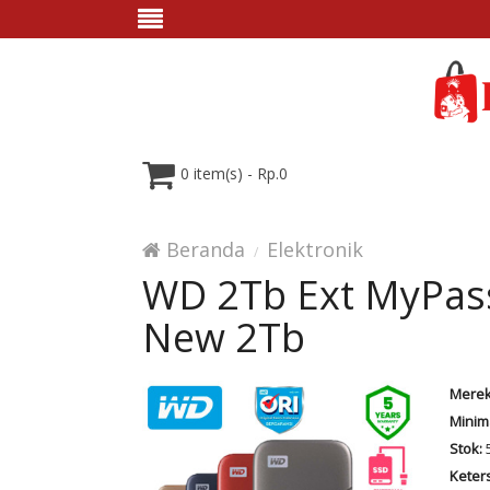
0 item(s) - Rp.0
Beranda
Elektronik
WD 2Tb Ext MyPass
New 2Tb
Merek
Minim
Stok:
Keter