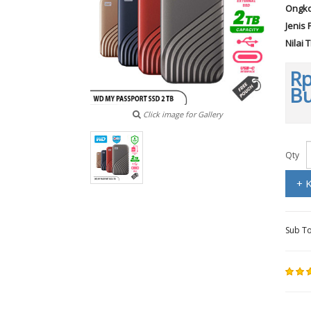
Ongko
Jenis 
Nilai 
Rp
B
Click image for Gallery
Qty
+ 
Sub To