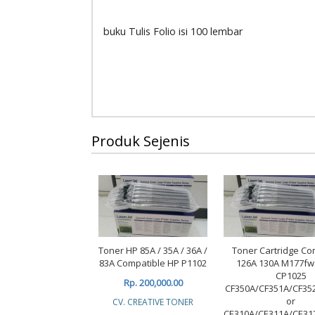
buku Tulis Folio isi 100 lembar
Produk Sejenis
Toner HP 85A / 35A / 36A /
Toner Cartridge Co
83A Compatible HP P1102
126A 130A M177f
CP1025
Rp. 200,000.00
CF350A/CF351A/CF35
or
CV. CREATIVE TONER
CE310A/CE311A/CE31