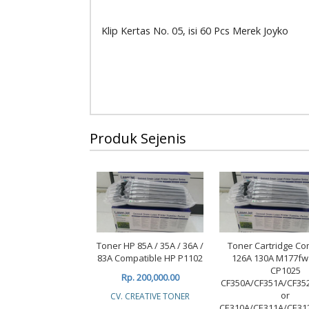
Klip Kertas No. 05, isi 60 Pcs Merek Joyko
Produk Sejenis
Toner HP 85A / 35A / 36A /
Toner Cartridge Co
83A Compatible HP P1102
126A 130A M177f
CP1025
Rp. 200,000.00
CF350A/CF351A/CF35
or
CV. CREATIVE TONER
CE310A/CE311A/CE31