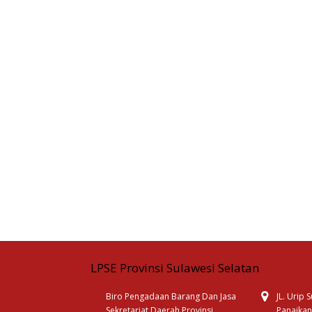
LPSE Provinsi Sulawesi Selatan
Biro Pengadaan Barang Dan Jasa
JL. Urip
Sekretariat Daerah Provinsi
Panaikan