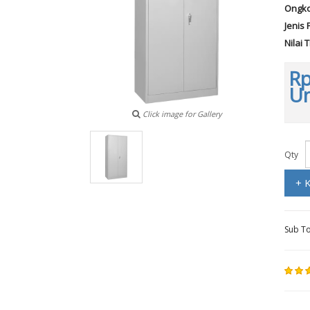
Ongko
Jenis 
Nilai 
Rp
Un
Click image for Gallery
Qty
+ 
Sub To